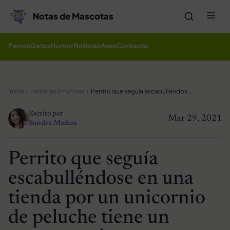
Saltar al contenido
Me
Notas de Mascotas
Perros
Gatos
Humor
Noticias
Aves
Contacto
Inicio
Historias Emotivas
Perrito que seguía escabulléndose en una tienda por un unicornio de peluche tiene un nuevo comienzo
Escrito por
Mar 29, 2021
Sandra Muñoz
Perrito que seguía
escabulléndose en una
tienda por un unicornio
de peluche tiene un