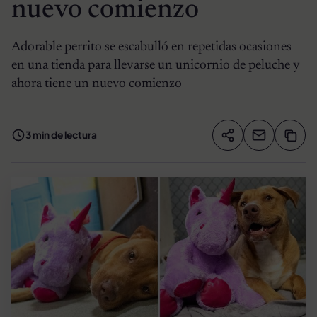
nuevo comienzo
Adorable perrito se escabulló en repetidas ocasiones
en una tienda para llevarse un unicornio de peluche y
ahora tiene un nuevo comienzo
3 min de lectura
Compartir artíc
Copia
Compartir