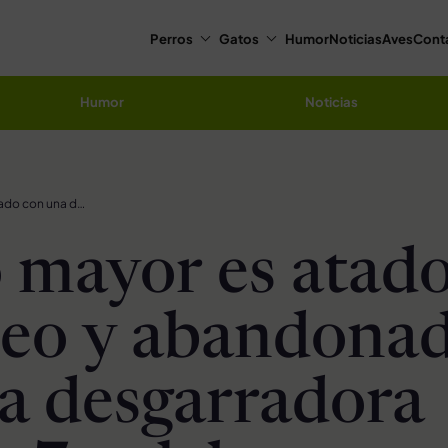
Perros
Gatos
Humor
Noticias
Aves
Cont
Humor
Noticias
Perrito mayor es atado a un trineo y abandonado con una desgarradora nota de 7 palabras
o mayor es atado
neo y abandona
a desgarradora