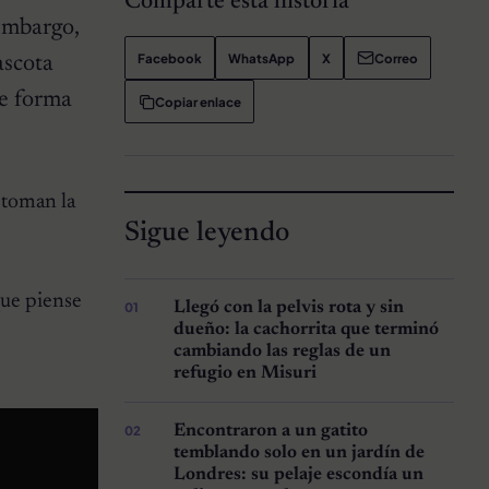
Comparte esta historia
 embargo,
Facebook
WhatsApp
X
Correo
ascota
de forma
Copiar enlace
 toman la
Sigue leyendo
que piense
Llegó con la pelvis rota y sin
dueño: la cachorrita que terminó
cambiando las reglas de un
refugio en Misuri
Encontraron a un gatito
temblando solo en un jardín de
Londres: su pelaje escondía un