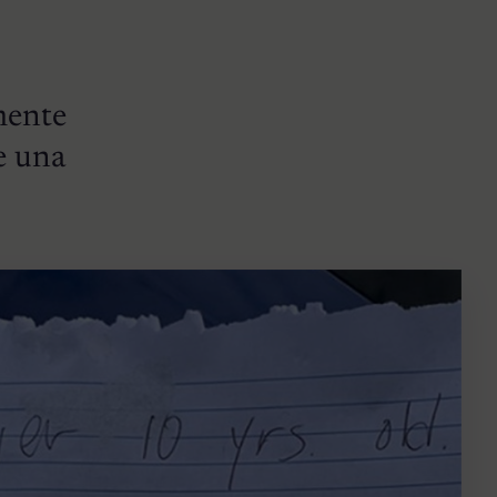
mente
e una