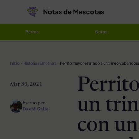
Saltar al contenido
Notas de Mascotas
Perros
Gatos
Inicio
Historias Emotivas
Perrit
Mar 30, 2021
un tri
Escrito por
David Gallo
con un