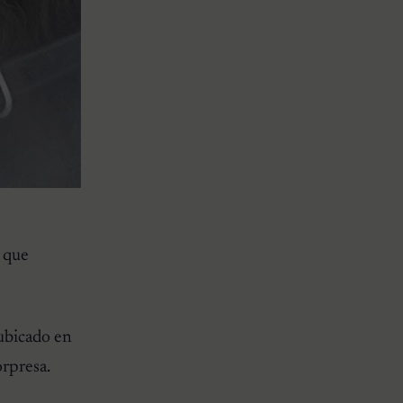
a que
 ubicado en
orpresa.