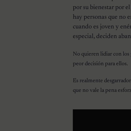
por su bienestar por e
hay personas que no e
cuando es joven y ené
especial, deciden aba
HISTORIAS EMOTIVAS
Pesaba poco más de un
kilo y estaba en la lista de
No quieren lidiar con lo
eutanasia: la historia
detrás de la cachorra que
peor decisión para ellos.
nadie daba por salvable
Es realmente desgarrador
que no vale la pena esforz