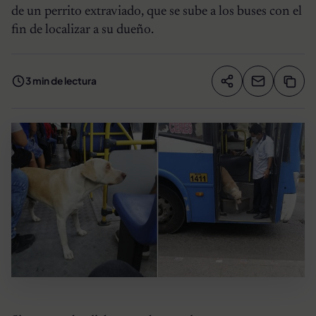
de un perrito extraviado, que se sube a los buses con el
fin de localizar a su dueño.
3 min de lectura
Compartir artíc
Copia
Compartir