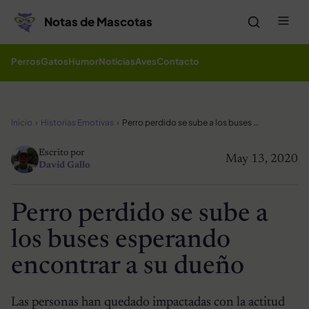
Saltar al contenido
Me
Notas de Mascotas
Perros
Gatos
Humor
Noticias
Aves
Contacto
Inicio
Historias Emotivas
Perro perdido se sube a los buses esperando encontrar a su dueño
Escrito por
May 13, 2020
David Gallo
Perro perdido se sube a
los buses esperando
encontrar a su dueño
Las personas han quedado impactadas con la actitud