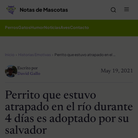
Saltar al contenido
Me
Notas de Mascotas
Perros
Gatos
Humor
Noticias
Aves
Contacto
Inicio
Historias Emotivas
Perrito que estuvo atrapado en el río durante 4 días es adoptado por su salvador
Escrito por
May 19, 2021
David Gallo
Perrito que estuvo
atrapado en el río durante
4 días es adoptado por su
salvador