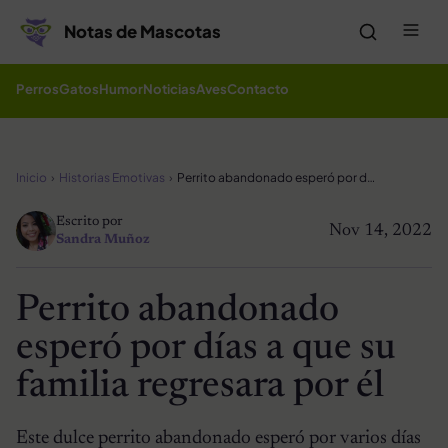
Saltar al contenido
Me
Notas de Mascotas
Perros
Gatos
Humor
Noticias
Aves
Contacto
Inicio
Historias Emotivas
Perrito abandonado esperó por días a que su familia regresara por él
Escrito por
Nov 14, 2022
Sandra Muñoz
Perrito abandonado
esperó por días a que su
familia regresara por él
Este dulce perrito abandonado esperó por varios días