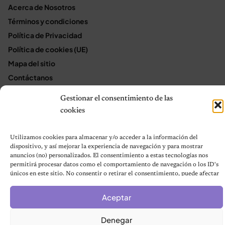
Acerca de Nosotros
Términos y condiciones
Política de Privacidad
Política de cookies (UE)
Mapa del sitio
Contáctanos
Terms and Conditions
Gestionar el consentimiento de las
cookies
© 2026 Notas de Mascotas
Utilizamos cookies para almacenar y/o acceder a la información del
Política de privacidad
dispositivo, y así mejorar la experiencia de navegación y para mostrar
anuncios (no) personalizados. El consentimiento a estas tecnologías nos
permitirá procesar datos como el comportamiento de navegación o los ID's
únicos en este sitio. No consentir o retirar el consentimiento, puede afectar
negativamente a ciertas características y funciones.
Aceptar
Denegar