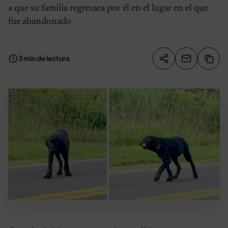
a que su familia regresara por él en el lugar en el que
fue abandonado
3 min de lectura
Compartir artíc
Copia
Compartir