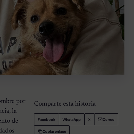
nombre por
Comparte esta historia
cia, la
Facebook
WhatsApp
X
Correo
ento de
idados
Copiar enlace