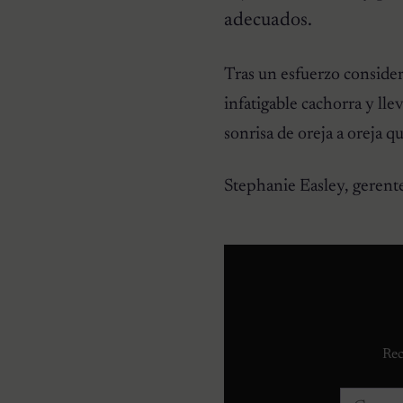
adecuados.
HISTORIAS EMOTIVAS
Pesaba poco más de un
kilo y estaba en la lista de
Tras un esfuerzo conside
eutanasia: la historia
detrás de la cachorra que
infatigable cachorra y lle
nadie daba por salvable
sonrisa de oreja a oreja q
Stephanie Easley, gerent
Rec
Correo e