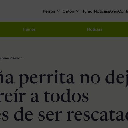
Perros
Gatos
Humor
Noticias
Aves
Cont
Humor
Noticias
Pequeña perrita no deja de sonreír a todos después de ser rescatada
a perrita no de
reír a todos
s de ser rescat