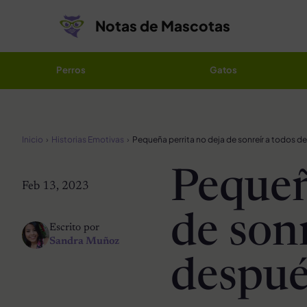
Saltar al contenido
Notas de Mascotas
Perros
Gatos
Inicio
Historias Emotivas
Pequeñ
Feb 13, 2023
de son
Escrito por
Sandra Muñoz
despué