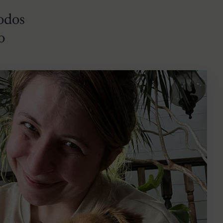
todos
o