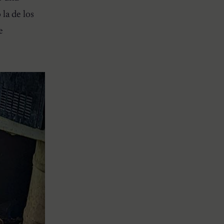
la de los
e