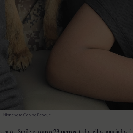
 – Minnesota Canine Rescue
escató a Smile y a otros 23 perros, todos ellos aquejados d