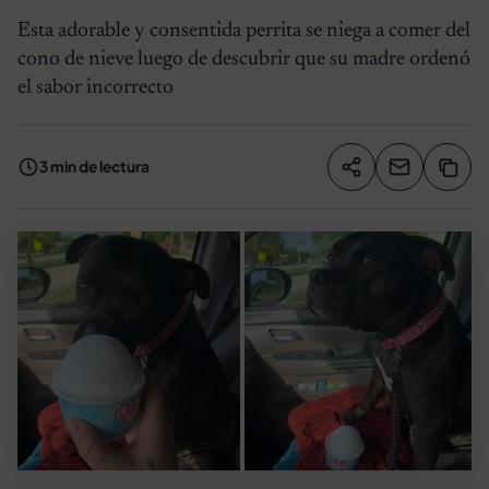
Esta adorable y consentida perrita se niega a comer del
cono de nieve luego de descubrir que su madre ordenó
el sabor incorrecto
3 min de lectura
Compartir artíc
Copia
Compartir