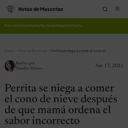
Saltar al contenido
Me
Notas de Mascotas
Perros
Gatos
Humor
Noticias
Aves
Contacto
Inicio
Historias Emotivas
Perrita se niega a comer el cono de nieve después de que mamá ordena el sabor incorrecto
Escrito por
Jun 17, 2021
Sandra Muñoz
Perrita se niega a comer
el cono de nieve después
de que mamá ordena el
sabor incorrecto