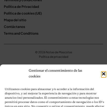
Política de Privacidad
Política de cookies (UE)
Mapa del sitio
Contáctanos
Terms and Conditions
© 2026 Notas de Mascotas
Política de privacidad
Gestionar el consentimiento de las
cookies
Utilizamos cookies para almacenar y/o acceder a la información del
dispositivo, y así mejorar la experiencia de navegación y para mostrar
anuncios (no) personalizados. El consentimiento a estas tecnologías nos
permitirá procesar datos como el comportamiento de navegación o los ID's
únicos en este sitio. No consentir o retirar el consentimiento, puede afectar