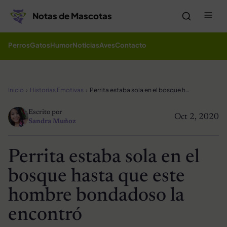
Saltar al contenido
Me
Notas de Mascotas
Perros
Gatos
Humor
Noticias
Aves
Contacto
Inicio
Historias Emotivas
Perrita estaba sola en el bosque hasta que este hombre bondadoso la encontró
Escrito por
Oct 2, 2020
Sandra Muñoz
Perrita estaba sola en el
bosque hasta que este
hombre bondadoso la
encontró