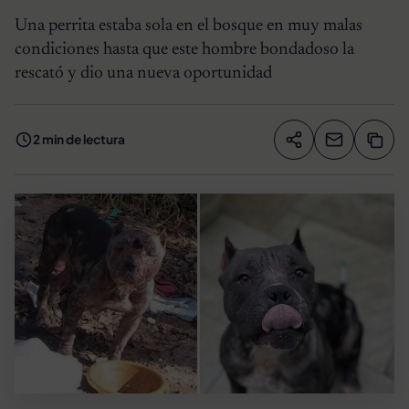
Una perrita estaba sola en el bosque en muy malas
condiciones hasta que este hombre bondadoso la
rescató y dio una nueva oportunidad
2 min de lectura
Compartir artíc
Copia
Compartir