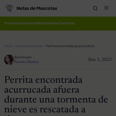
Saltar al contenido
Me
Notas de Mascotas
Perros
Gatos
Humor
Noticias
Aves
Contacto
Inicio
Historias Emotivas
Perrita encontrada acurrucada afuera durante una tormenta de nieve es rescatada a tiempo
Escrito por
Ene 3, 2023
Sandra Muñoz
Perrita encontrada
acurrucada afuera
durante una tormenta de
nieve es rescatada a