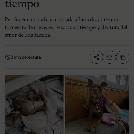
tiempo
Perrita encontrada acurrucada afuera durante una
tormenta de nieve, es rescatada a tiempo y disfruta del
amor de una familia
3 min de lectura
Compartir artíc
Copia
Compartir