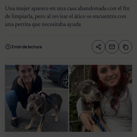
Una mujer aparece en una casa abandonada con el fin
de limpiarla, pero al revisar el ático se encuentra con
una perrita que necesitaba ayuda
3 min de lectura
Compartir artíc
Copia
Compartir