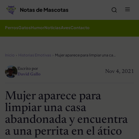
Saltar al contenido
Me
Notas de Mascotas
Perros
Gatos
Humor
Noticias
Aves
Contacto
Inicio
Historias Emotivas
Mujer aparece para limpiar una casa abandonada y encuentra a una perrita en el ático
Escrito por
Nov 4, 2021
David Gallo
Mujer aparece para
limpiar una casa
abandonada y encuentra
a una perrita en el ático