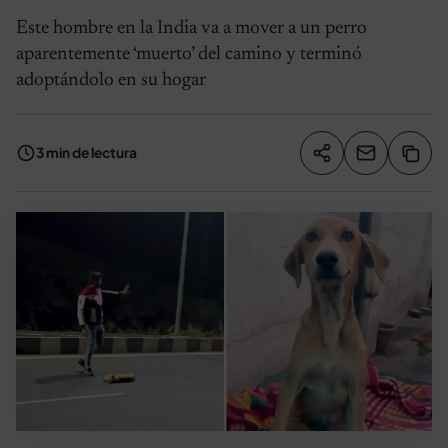
Este hombre en la India va a mover a un perro
aparentemente ‘muerto’ del camino y terminó
adoptándolo en su hogar
3 min de lectura
Compartir artíc
Copia
Compartir