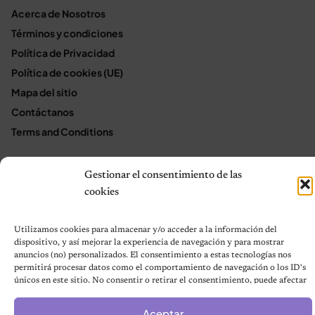
Acerca de Nosotros
Términos y condiciones
Política de Privacidad
Política de cookies (UE)
Mapa del sitio
Contáctanos
Terms and Conditions
Gestionar el consentimiento de las
© 2026 Notas de Mascotas
cookies
Política de privacidad
Utilizamos cookies para almacenar y/o acceder a la información del
dispositivo, y así mejorar la experiencia de navegación y para mostrar
anuncios (no) personalizados. El consentimiento a estas tecnologías nos
permitirá procesar datos como el comportamiento de navegación o los ID's
únicos en este sitio. No consentir o retirar el consentimiento, puede afectar
negativamente a ciertas características y funciones.
Aceptar