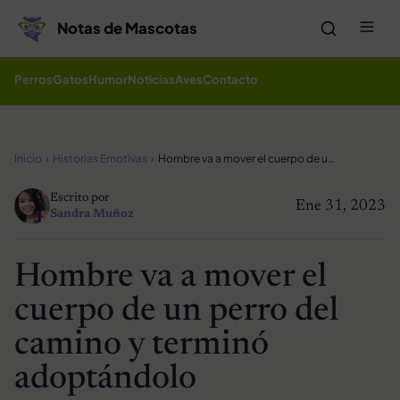
Saltar al contenido
Me
Notas de Mascotas
Perros
Gatos
Humor
Noticias
Aves
Contacto
Inicio
Historias Emotivas
Hombre va a mover el cuerpo de un perro del camino y terminó adoptándolo
Escrito por
Ene 31, 2023
Sandra Muñoz
Hombre va a mover el
cuerpo de un perro del
camino y terminó
adoptándolo