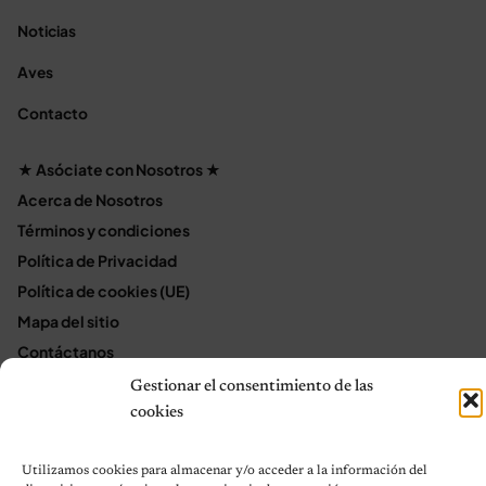
Noticias
Aves
Contacto
★ Asóciate con Nosotros ★
Acerca de Nosotros
Términos y condiciones
Política de Privacidad
Política de cookies (UE)
Mapa del sitio
Contáctanos
Terms and Conditions
Gestionar el consentimiento de las
cookies
© 2026 Notas de Mascotas
Utilizamos cookies para almacenar y/o acceder a la información del