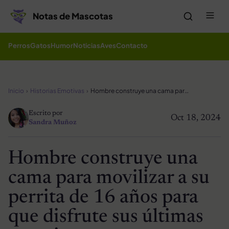
Saltar al contenido
Me
Notas de Mascotas
Perros
Gatos
Humor
Noticias
Aves
Contacto
Inicio
Historias Emotivas
Hombre construye una cama para movilizar a su perrita de 16 años para que disfrute sus últimas vacaciones
Escrito por
Oct 18, 2024
Sandra Muñoz
Hombre construye una
cama para movilizar a su
perrita de 16 años para
que disfrute sus últimas