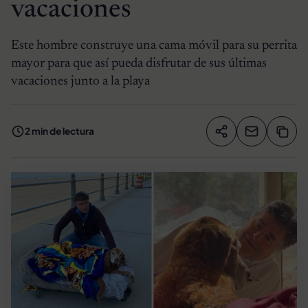
vacaciones
Este hombre construye una cama móvil para su perrita
mayor para que así pueda disfrutar de sus últimas
vacaciones junto a la playa
2 min de lectura
Compartir artíc
Copia
Compartir