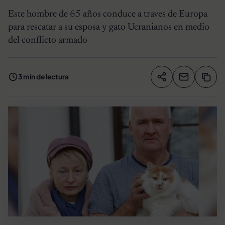
Este hombre de 65 años conduce a traves de Europa
para rescatar a su esposa y gato Ucranianos en medio
del conflicto armado
3 min de lectura
Compartir artíc
Copia
Compartir