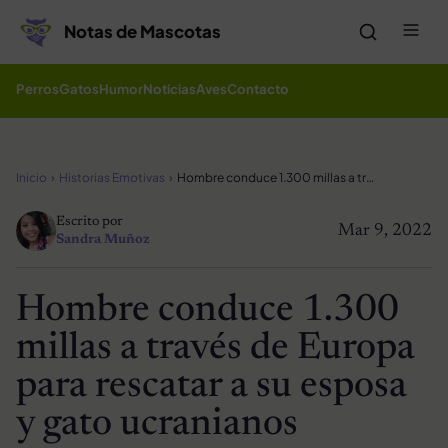
Saltar al contenido
Me
Notas de Mascotas
Perros
Gatos
Humor
Noticias
Aves
Contacto
Inicio
Historias Emotivas
Hombre conduce 1.300 millas a través de Europa para rescatar a su esposa y gato ucranianos
Escrito por
Mar 9, 2022
Sandra Muñoz
Hombre conduce 1.300
millas a través de Europa
para rescatar a su esposa
y gato ucranianos