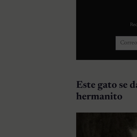
Rec
Correo e
Este gato se d
hermanito