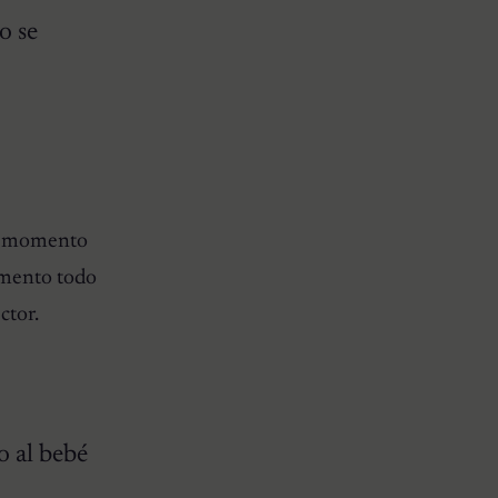
o se
se momento
omento todo
ctor.
o al bebé