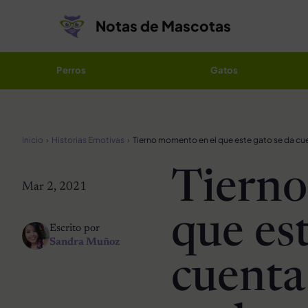
Saltar al contenido
Notas de Mascotas
Perros
Gatos
Inicio
Historias Emotivas
Tierno
Mar 2, 2021
que est
Escrito por
Sandra Muñoz
cuenta