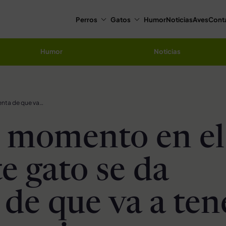
Perros
Gatos
Humor
Noticias
Aves
Cont
Humor
Noticias
Tierno momento en el que este gato se da cuenta de que va a tener un hermanito
 momento en el
e gato se da
 de que va a ten