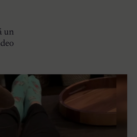
á un
ideo