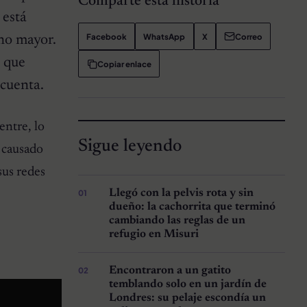
Comparte esta historia
 está
Facebook
WhatsApp
X
Correo
ano mayor.
y que
Copiar enlace
 cuenta.
entre, lo
Sigue leyendo
 causado
sus redes
Llegó con la pelvis rota y sin
dueño: la cachorrita que terminó
cambiando las reglas de un
refugio en Misuri
Encontraron a un gatito
temblando solo en un jardín de
Londres: su pelaje escondía un