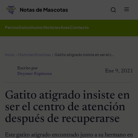
Saltar al contenido
Me
Notas de Mascotas
Perros
Gatos
Humor
Noticias
Aves
Contacto
Inicio
Historias Emotivas
Gatito atigrado insiste en ser el centro de atención después de recuperarse
Escrito por
Ene 9, 2021
Deymer Espinosa
Gatito atigrado insiste en
ser el centro de atención
después de recuperarse
Este gatito atigrado encontrado junto a su hermano en