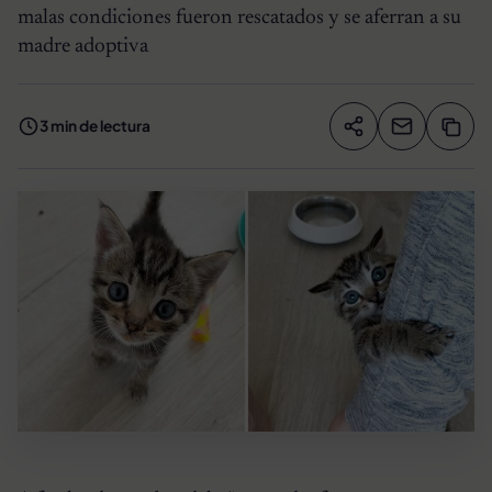
malas condiciones fueron rescatados y se aferran a su
madre adoptiva
3 min de lectura
Compartir artíc
Copia
Compartir