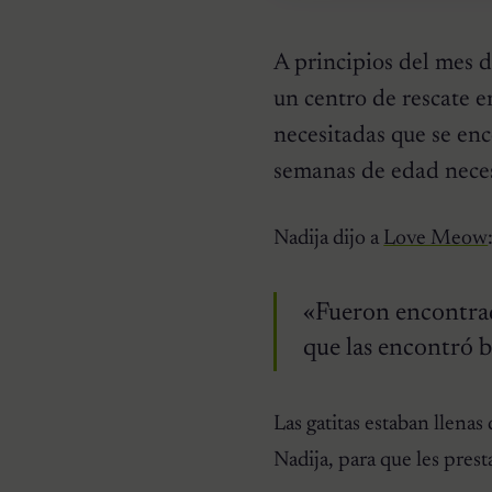
A principios del mes d
un centro de rescate e
necesitadas que se enc
semanas de edad nece
HISTORIAS EMOTIVAS
Nadija dijo a
Love Meow
Pesaba poco más de un
kilo y estaba en la lista de
eutanasia: la historia
detrás de la cachorra que
«Fueron encontrad
nadie daba por salvable
que las encontró 
Las gatitas estaban llenas
Nadija, para que les prest