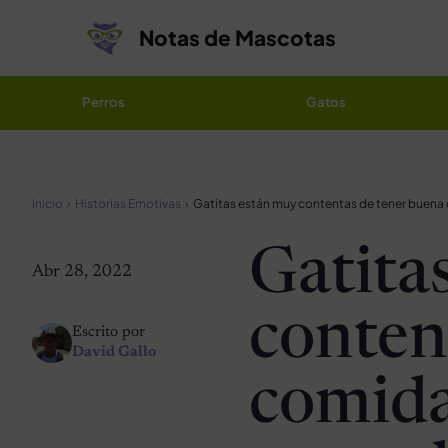
Saltar al contenido
Notas de Mascotas
Perros
Gatos
Inicio
Historias Emotivas
Gatita
Abr 28, 2022
conten
Escrito por
David Gallo
comida