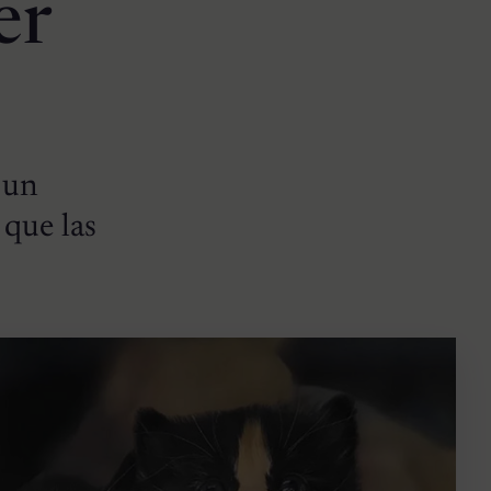
er
 un
 que las