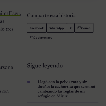
nimalLuvr
,
Comparte esta historia
tas
Facebook
WhatsApp
X
Correo
lo tres
Copiar enlace
Sigue leyendo
ersona
Llegó con la pelvis rota y sin
dueño: la cachorrita que terminó
a con
cambiando las reglas de un
refugio en Misuri