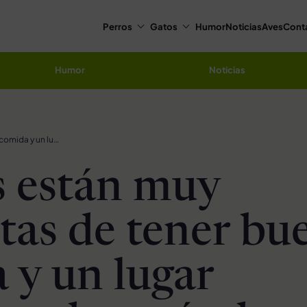
Perros
Gatos
Humor
Noticias
Aves
Cont
Humor
Noticias
Gatitas están muy contentas de tener buena comida y un lugar acogedor después de ser encontradas
s están muy
tas de tener bu
 y un lugar