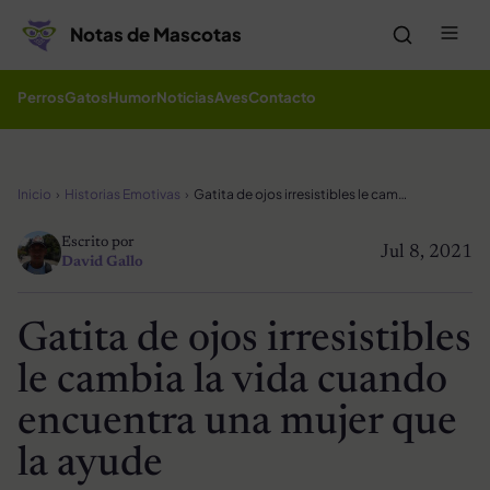
Saltar al contenido
Me
Notas de Mascotas
Perros
Gatos
Humor
Noticias
Aves
Contacto
Inicio
Historias Emotivas
Gatita de ojos irresistibles le cambia la vida cuando encuentra una mujer que la ayude
Escrito por
Jul 8, 2021
David Gallo
Gatita de ojos irresistibles
le cambia la vida cuando
encuentra una mujer que
la ayude