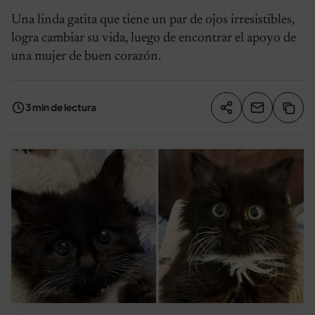
Una linda gatita que tiene un par de ojos irresistibles,
logra cambiar su vida, luego de encontrar el apoyo de
una mujer de buen corazón.
3 min de lectura
Compartir artíc
Copia
Compartir