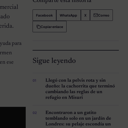
Comparte esta historia
omercial
Facebook
WhatsApp
X
Correo
eado
erida.
Copiar enlace
ayuda para
Carmen
Sigue leyendo
 en ese
Llegó con la pelvis rota y sin
dueño: la cachorrita que terminó
cambiando las reglas de un
refugio en Misuri
Encontraron a un gatito
temblando solo en un jardín de
Londres: su pelaje escondía un