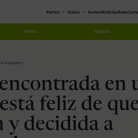
Perros
Gatos
Humor
Noticias
Aves
Cont
Humor
Noticias
Gatita encontrada en un vivero está feliz de que la ayuden y decidida a volver a levantarse
 encontrada en 
está feliz de que
 y decidida a