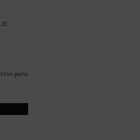
 El
ertos pero