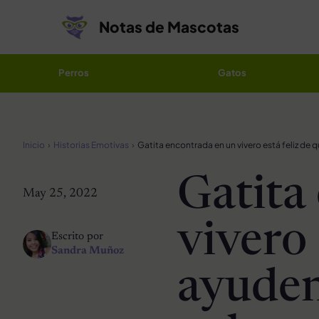
Saltar al contenido
Notas de Mascotas
Perros
Gatos
Inicio
Historias Emotivas
Gatita
May 25, 2022
vivero 
Escrito por
Sandra Muñoz
ayuden