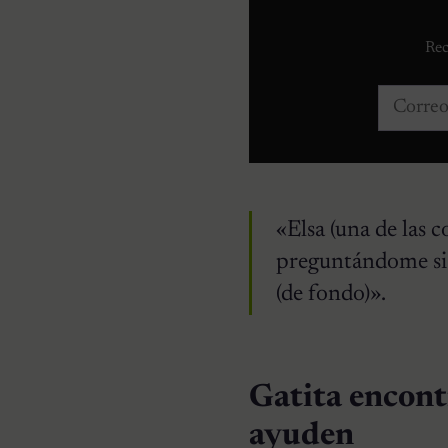
Rec
Correo e
«Elsa (una de las 
preguntándome si p
(de fondo)».
Gatita encontr
ayuden