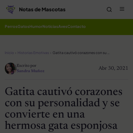
Saltar al contenido
Me
Notas de Mascotas
Perros
Gatos
Humor
Noticias
Aves
Contacto
Inicio
Historias Emotivas
Gatita cautivó corazones con su personalidad y se convierte en una hermosa gata esponjosa
Escrito por
Abr 30, 2021
Sandra Muñoz
Gatita cautivó corazones
con su personalidad y se
convierte en una
hermosa gata esponjosa