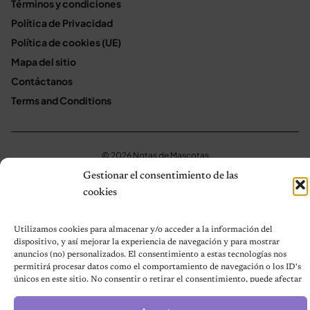
Términos y condiciones
Política de Privacidad
Política de cookies (UE)
Mapa del sitio
Contáctanos
Terms and Conditions
© 2026 Notas de Mascotas
Política de privacidad
Gestionar el consentimiento de las
cookies
Utilizamos cookies para almacenar y/o acceder a la información del
dispositivo, y así mejorar la experiencia de navegación y para mostrar
anuncios (no) personalizados. El consentimiento a estas tecnologías nos
permitirá procesar datos como el comportamiento de navegación o los ID's
únicos en este sitio. No consentir o retirar el consentimiento, puede afectar
negativamente a ciertas características y funciones.