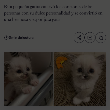
Esta pequeña gatita cautivó los corazones de las
personas con su dulce personalidad y se convirtió en
una hermosa y esponjosa gata
3 min de lectura
Compartir artíc
Copia
Compartir