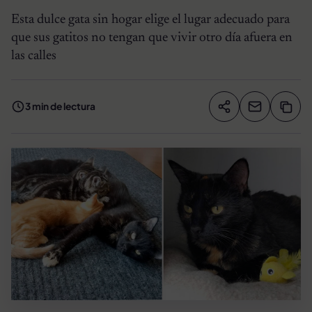
Esta dulce gata sin hogar elige el lugar adecuado para
que sus gatitos no tengan que vivir otro día afuera en
las calles
3 min de lectura
Compartir artíc
Copia
Compartir