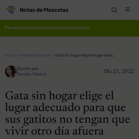
Saltar al contenido
Me
Notas de Mascotas
Perros
Gatos
Humor
Noticias
Aves
Contacto
Inicio
Historias Emotivas
Gata sin hogar elige el lugar adecuado para que sus gatitos no tengan que vivir otro día afuera
Escrito por
Dic 21, 2022
Sandra Muñoz
Gata sin hogar elige el
lugar adecuado para que
sus gatitos no tengan que
vivir otro día afuera