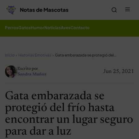
Saltar al contenido
Me
Notas de Mascotas
Perros
Gatos
Humor
Noticias
Aves
Contacto
Inicio
Historias Emotivas
Gata embarazada se protegió del frío hasta encontrar un lugar seguro para dar a luz
Escrito por
Jun 25, 2021
Sandra Muñoz
Gata embarazada se
protegió del frío hasta
encontrar un lugar seguro
para dar a luz