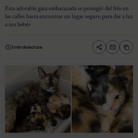
Esta adorable gata embarazada se protegió del frío en
las calles hasta encontrar un lugar seguro para dar a luz
a sus bebés
3 min de lectura
Compartir artíc
Copia
Compartir