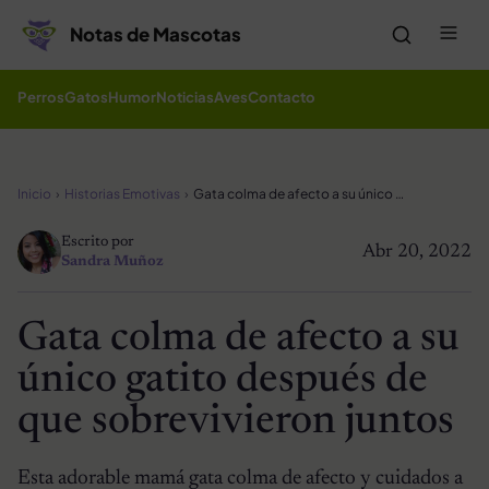
Saltar al contenido
Me
Notas de Mascotas
Perros
Gatos
Humor
Noticias
Aves
Contacto
Inicio
Historias Emotivas
Gata colma de afecto a su único gatito después de que sobrevivieron juntos
Escrito por
Abr 20, 2022
Sandra Muñoz
Gata colma de afecto a su
único gatito después de
que sobrevivieron juntos
Esta adorable mamá gata colma de afecto y cuidados a