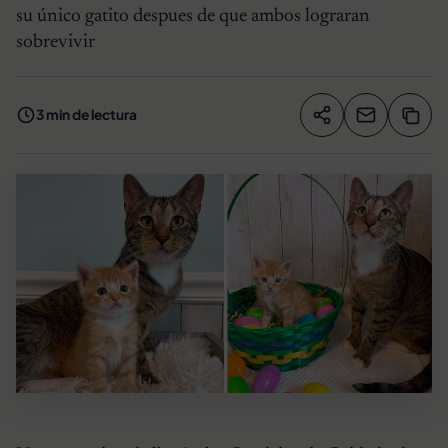
su único gatito despues de que ambos lograran
sobrevivir
3 min de lectura
Compartir artíc
Copia
Compartir