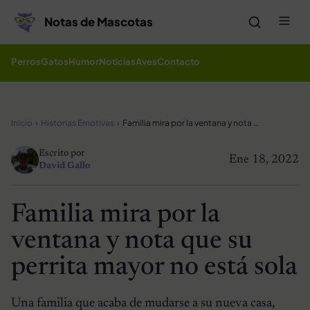
Saltar al contenido
Me
Notas de Mascotas
Perros
Gatos
Humor
Noticias
Aves
Contacto
Inicio
Historias Emotivas
Familia mira por la ventana y nota que su perrita mayor no está sola
Escrito por
Ene 18, 2022
David Gallo
Familia mira por la
ventana y nota que su
perrita mayor no está sola
Una familia que acaba de mudarse a su nueva casa,