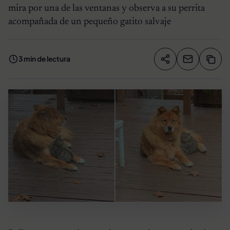
mira por una de las ventanas y observa a su perrita
acompañada de un pequeño gatito salvaje
3 min de lectura
Compartir artíc
Copia
Compartir