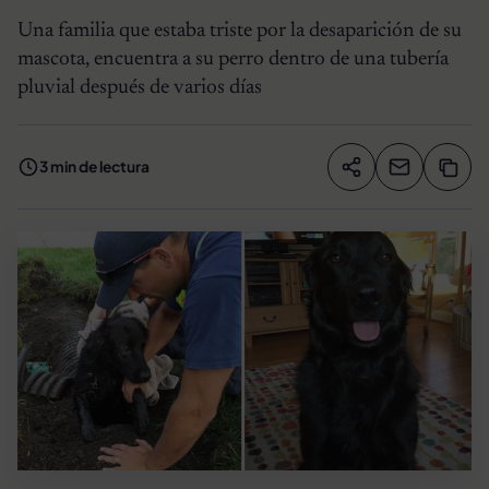
Una familia que estaba triste por la desaparición de su
mascota, encuentra a su perro dentro de una tubería
pluvial después de varios días
3 min de lectura
Compartir artíc
Copia
Compartir