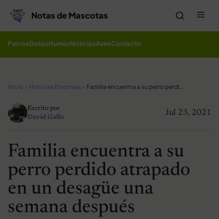
Saltar al contenido
Me
Notas de Mascotas
Perros
Gatos
Humor
Noticias
Aves
Contacto
Inicio
Historias Emotivas
Familia encuentra a su perro perdido atrapado en un desagüe una semana después
Escrito por
Jul 23, 2021
David Gallo
Familia encuentra a su
perro perdido atrapado
en un desagüe una
semana después