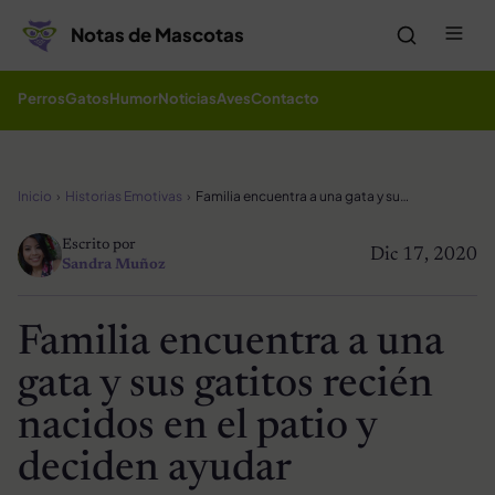
Saltar al contenido
Me
Notas de Mascotas
Perros
Gatos
Humor
Noticias
Aves
Contacto
Inicio
Historias Emotivas
Familia encuentra a una gata y sus gatitos recién nacidos en el patio y deciden ayudar
Escrito por
Dic 17, 2020
Sandra Muñoz
Familia encuentra a una
gata y sus gatitos recién
nacidos en el patio y
deciden ayudar