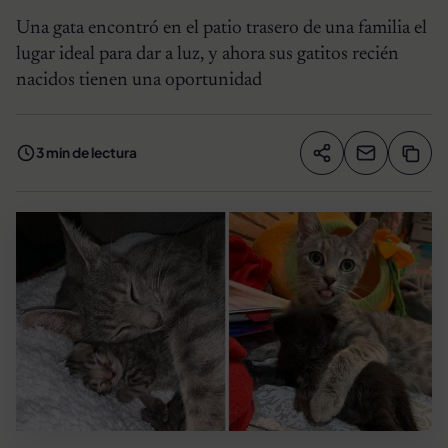
Una gata encontró en el patio trasero de una familia el
lugar ideal para dar a luz, y ahora sus gatitos recién
nacidos tienen una oportunidad
3 min de lectura
Compartir artíc
Copia
Compartir