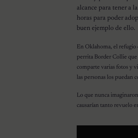
alcance para tener a l
horas para poder adopt
buen ejemplo de ello.
HISTORIAS EMOTIVAS
En Oklahoma, el refugio
Pesaba poco más de un
kilo y estaba en la lista de
perrita Border Collie que
eutanasia: la historia
detrás de la cachorra que
comparte varias fotos y v
nadie daba por salvable
las personas los puedan c
Lo que nunca imaginaron, 
causarían tanto revuelo en