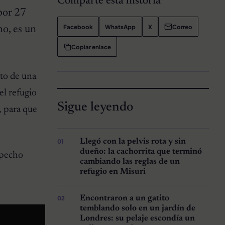
Comparte esta historia
por 27
Facebook
WhatsApp
X
Correo
ho, es un
Copiar enlace
oto de una
el refugio
Sigue leyendo
, para que
Llegó con la pelvis rota y sin
dueño: la cachorrita que terminó
 pecho
cambiando las reglas de un
refugio en Misuri
Encontraron a un gatito
temblando solo en un jardín de
Londres: su pelaje escondía un