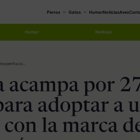
Perros
Gatos
Humor
Noticias
Aves
Cont
Humor
Noticias
Familia acampa por 27 horas para adoptar a una perrita con la marca de un corazón
a acampa por 2
para adoptar a 
a con la marca d