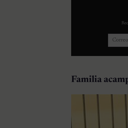
Rec
Correo e
Familia acamp