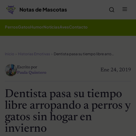
Saltar al contenido
Me
Notas de Mascotas
Perros
Gatos
Humor
Noticias
Aves
Contacto
Inicio
Historias Emotivas
Dentista pasa su tiempo libre arropando a perros y gatos sin hogar en invierno
Escrito por
Ene 24, 2019
Paula Quintero
Dentista pasa su tiempo
libre arropando a perros y
gatos sin hogar en
invierno