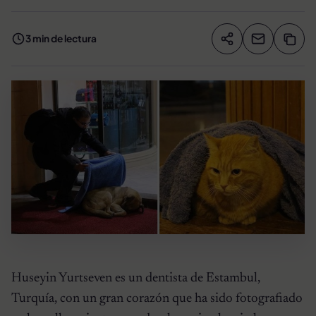
3 min de lectura
Compartir artíc
Copia
Compartir
Huseyin Yurtseven es un dentista de Estambul,
Turquía, con un gran corazón que ha sido fotografiado