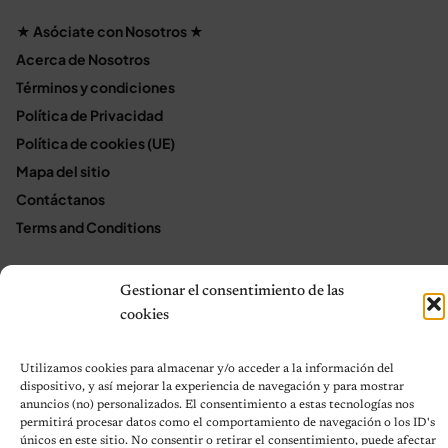
★ Asóciate con Nosotros ★
Acerca de Nosotros
Términos y condiciones
Política de Privacidad
Política de cookies (UE)
Mapa del sitio
Contáctanos
Terms and Conditions
Gestionar el consentimiento de las
© 2026 Notas de Mascotas
cookies
Política de privacidad
Utilizamos cookies para almacenar y/o acceder a la información del
dispositivo, y así mejorar la experiencia de navegación y para mostrar
anuncios (no) personalizados. El consentimiento a estas tecnologías nos
permitirá procesar datos como el comportamiento de navegación o los ID's
únicos en este sitio. No consentir o retirar el consentimiento, puede afectar