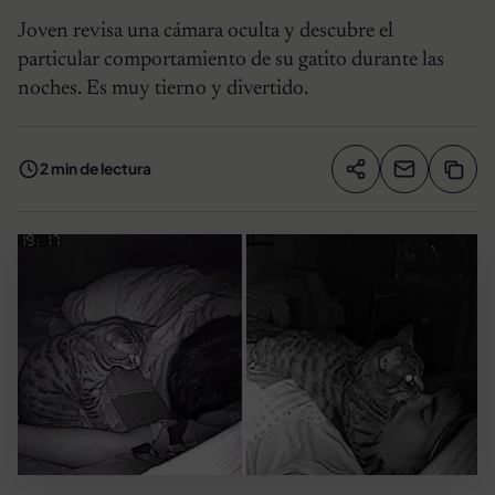
Joven revisa una cámara oculta y descubre el
particular comportamiento de su gatito durante las
noches. Es muy tierno y divertido.
2 min de lectura
Compartir artíc
Copia
Compartir