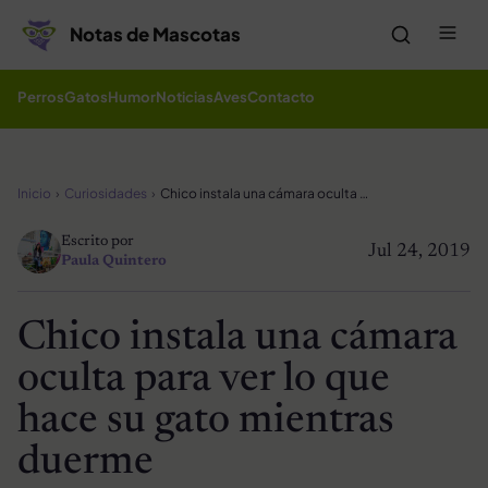
Saltar al contenido
Me
Notas de Mascotas
Perros
Gatos
Humor
Noticias
Aves
Contacto
Inicio
Curiosidades
Chico instala una cámara oculta para ver lo que hace su gato mientras duerme
Escrito por
Jul 24, 2019
Paula Quintero
Chico instala una cámara
oculta para ver lo que
hace su gato mientras
duerme