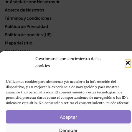
★ Asóciate con Nosotros ★
Acerca de Nosotros
Términos y condiciones
Política de Privacidad
Política de cookies (UE)
Mapa del sitio
Contáctanos
Terms and Conditions
Gestionar el consentimiento de las
cookies
Utilizamos cookies para almacenar y/o acceder a la información del
© 2026 Notas de Mascotas
dispositivo, y así mejorar la experiencia de navegación y para mostrar
Política de privacidad
anuncios (no) personalizados. El consentimiento a estas tecnologías nos
permitirá procesar datos como el comportamiento de navegación o los ID's
únicos en este sitio. No consentir o retirar el consentimiento, puede afectar
negativamente a ciertas características y funciones.
Aceptar
Denegar