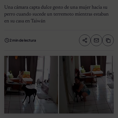
Una cámara capta dulce gesto de una mujer hacia su
perro cuando sucede un terremoto mientras estaban
en su casa en Taiwán
2 min de lectura
Compartir artíc
Copia
Compartir