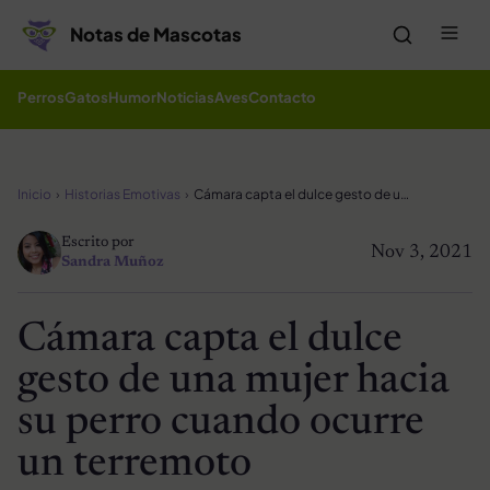
Saltar al contenido
Me
Notas de Mascotas
Perros
Gatos
Humor
Noticias
Aves
Contacto
Inicio
Historias Emotivas
Cámara capta el dulce gesto de una mujer hacia su perro cuando ocurre un terremoto
Escrito por
Nov 3, 2021
Sandra Muñoz
Cámara capta el dulce
gesto de una mujer hacia
su perro cuando ocurre
un terremoto