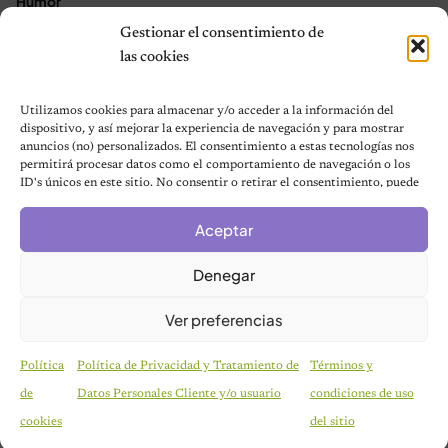
Humor
Gestionar el consentimiento de
Noticias
las cookies
Aves
Utilizamos cookies para almacenar y/o acceder a la información del
Contacto
dispositivo, y así mejorar la experiencia de navegación y para mostrar
anuncios (no) personalizados. El consentimiento a estas tecnologías nos
permitirá procesar datos como el comportamiento de navegación o los
★ Asóciate con Nosotros ★
ID's únicos en este sitio. No consentir o retirar el consentimiento, puede
Acerca de Nosotros
afectar negativamente a ciertas características y funciones.
Términos y condiciones
Aceptar
Política de Privacidad
Denegar
Política de cookies (UE)
Mapa del sitio
Ver preferencias
Contáctanos
Terms and Conditions
Política
Política de Privacidad y Tratamiento de
Términos y
de
Datos Personales Cliente y/o usuario
condiciones de uso
cookies
del sitio
© 2026 Notas de Mascotas