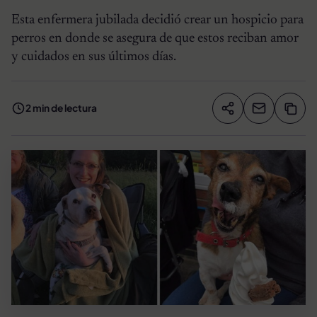
Esta enfermera jubilada decidió crear un hospicio para
perros en donde se asegura de que estos reciban amor
y cuidados en sus últimos días.
2 min de lectura
Compartir artíc
Copia
Compartir