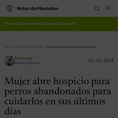
Saltar al contenido
Me
Notas de Mascotas
Perros
Gatos
Humor
Noticias
Aves
Contacto
Inicio
Historias Emotivas
Mujer abre hospicio para perros abandonados para cuidarlos en sus últimos días
Escrito por
Oct 15, 2024
Paula Quintero
Mujer abre hospicio para
perros abandonados para
cuidarlos en sus últimos
días